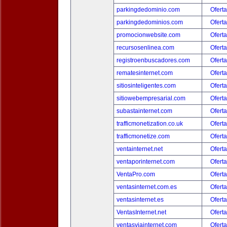
parkingdedominio.com
Oferta
parkingdedominios.com
Oferta
promocionwebsite.com
Oferta
recursosenlinea.com
Oferta
registroenbuscadores.com
Oferta
rematesinternet.com
Oferta
sitiosinteligentes.com
Oferta
sitiowebempresarial.com
Oferta
subastainternet.com
Oferta
trafficmonetization.co.uk
Oferta
trafficmonetize.com
Oferta
ventainternet.net
Oferta
ventaporinternet.com
Oferta
VentaPro.com
Oferta
ventasinternet.com.es
Oferta
ventasinternet.es
Oferta
VentasInternet.net
Oferta
ventasviainternet.com
Oferta