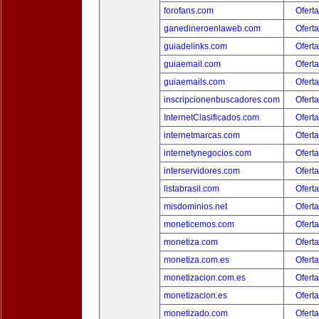
forofans.com
Oferta
ganedineroenlaweb.com
Oferta
guiadelinks.com
Oferta
guiaemail.com
Oferta
guiaemails.com
Oferta
inscripcionenbuscadores.com
Oferta
InternetClasificados.com
Oferta
internetmarcas.com
Oferta
internetynegocios.com
Oferta
interservidores.com
Oferta
listabrasil.com
Oferta
misdominios.net
Oferta
moneticemos.com
Oferta
monetiza.com
Oferta
monetiza.com.es
Oferta
monetizacion.com.es
Oferta
monetizacion.es
Oferta
monetizado.com
Oferta