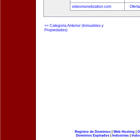
videomonetization.com
Oferta
<< Categoria Anterior (Inmuebles y
Propiedades)
Registro de Dominios
|
Web Hosting
|
D
Dominios Expirados
|
Industrias
|
Indu