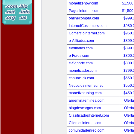
monetizenow.com
$1,500
PagosInternet.com
$1,500
onlinecompra.com
$999.
InternetCustomers.com
$980.
ComercioInternet.com
$950.
e-Afiliados.com
$899.
eAfiliados.com
$899.
e-Foros.com
$800.
e-Soporte.com
$800.
monetizador.com
$799.
conunclick.com
$550.
NegociosInternet.net
$550.
monetizatublog.com
$450.
argentinaenlinea.com
Oferta
blogdescargas.com
Oferta
ClasificadosInternet.com
Oferta
ClientesInternet.com
Oferta
comunidadenred.com
Oferta