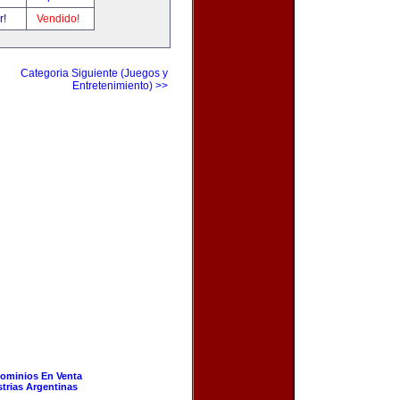
r!
Vendido!
Categoria Siguiente (Juegos y
Entretenimiento) >>
ominios En Venta
strias Argentinas