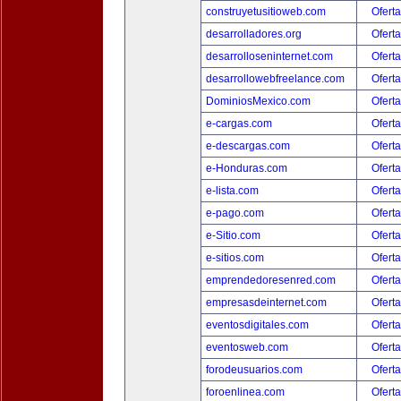
construyetusitioweb.com
Oferta
desarrolladores.org
Oferta
desarrolloseninternet.com
Oferta
desarrollowebfreelance.com
Oferta
DominiosMexico.com
Oferta
e-cargas.com
Oferta
e-descargas.com
Oferta
e-Honduras.com
Oferta
e-lista.com
Oferta
e-pago.com
Oferta
e-Sitio.com
Oferta
e-sitios.com
Oferta
emprendedoresenred.com
Oferta
empresasdeinternet.com
Oferta
eventosdigitales.com
Oferta
eventosweb.com
Oferta
forodeusuarios.com
Oferta
foroenlinea.com
Oferta