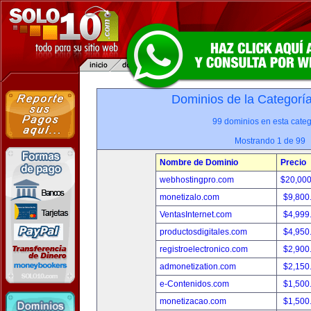
Dominios de la Categorí
99 dominios en esta categ
Mostrando 1 de 99
Nombre de Dominio
Precio
webhostingpro.com
$20,00
monetizalo.com
$9,800
VentasInternet.com
$4,999
productosdigitales.com
$4,950
registroelectronico.com
$2,900
admonetization.com
$2,150
e-Contenidos.com
$1,500
monetizacao.com
$1,500