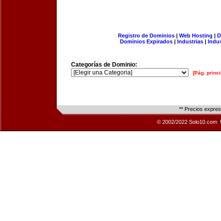
Registro de Dominios
|
Web Hosting
|
D
Dominios Expirados
|
Industrias
|
Indu
Categorías de Dominio:
[Pág. princi
** Precios expre
© 2002/2022 Solo10.com