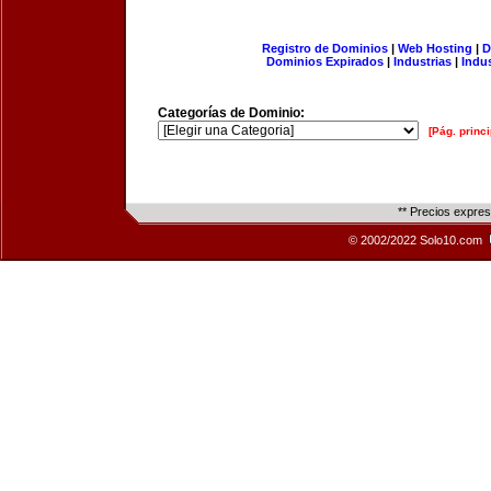
Registro de Dominios
|
Web Hosting
|
D
Dominios Expirados
|
Industrias
|
Indu
Categorías de Dominio:
[Pág. princi
** Precios expre
© 2002/2022 Solo10.com