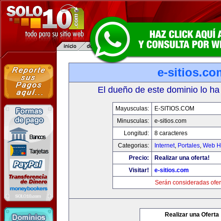
e-sitios.co
El dueño de este dominio lo ha
Mayusculas:
E-SITIOS.COM
Minusculas:
e-sitios.com
Longitud:
8 caracteres
Categorias:
Internet
,
Portales
,
Web Ho
Precio:
Realizar una oferta!
Visitar!
e-sitios.com
Serán consideradas ofer
Realizar una Oferta