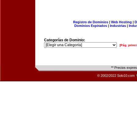
Registro de Dominios
|
Web Hosting
|
D
Dominios Expirados
|
Industrias
|
Indu
Categorías de Dominio:
[Pág. princi
** Precios expre
© 2002/2022 Solo10.com