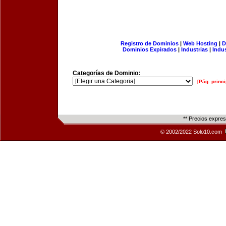
Registro de Dominios
|
Web Hosting
|
D
Dominios Expirados
|
Industrias
|
Indu
Categorías de Dominio:
[Pág. princi
** Precios expre
© 2002/2022 Solo10.com