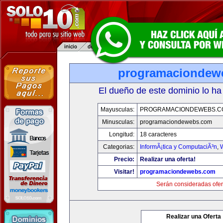
programaciondew
El dueño de este dominio lo ha
Mayusculas:
PROGRAMACIONDEWEBS.C
Minusculas:
programaciondewebs.com
Longitud:
18 caracteres
Categorias:
InformÃ¡tica y ComputaciÃ³n
,
Precio:
Realizar una oferta!
Visitar!
programaciondewebs.com
Serán consideradas ofer
Realizar una Oferta