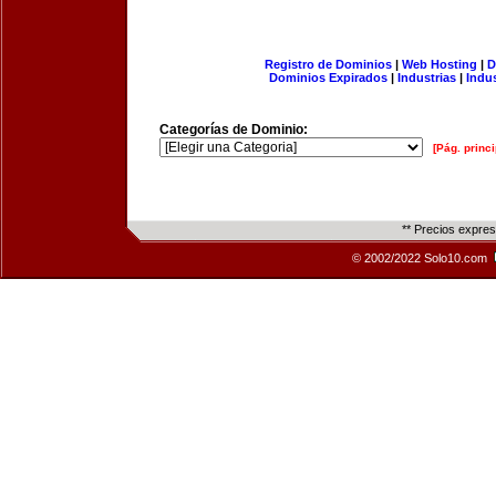
Registro de Dominios
|
Web Hosting
|
D
Dominios Expirados
|
Industrias
|
Indu
Categorías de Dominio:
[Pág. princi
** Precios expre
© 2002/2022 Solo10.com