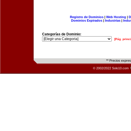
Registro de Dominios
|
Web Hosting
|
D
Dominios Expirados
|
Industrias
|
Indu
Categorías de Dominio:
[Pág. princi
** Precios expre
© 2002/2022 Solo10.com