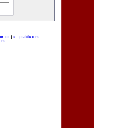
ior.com
|
campoaldia.com
|
com
|