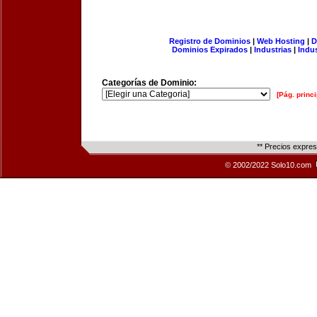
Registro de Dominios
|
Web Hosting
|
D
Dominios Expirados
|
Industrias
|
Indu
Categorías de Dominio:
[Pág. princi
** Precios expre
© 2002/2022 Solo10.com